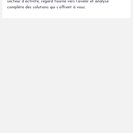
secteur d’activité, regard tourné vers l’avenir et analyse
complète des solutions qui s’offrent à vous.
1981
Création par Vincent Gorioux d’un groupe attaché à son
indépendance, son ancrage breton et ouvert sur le monde.