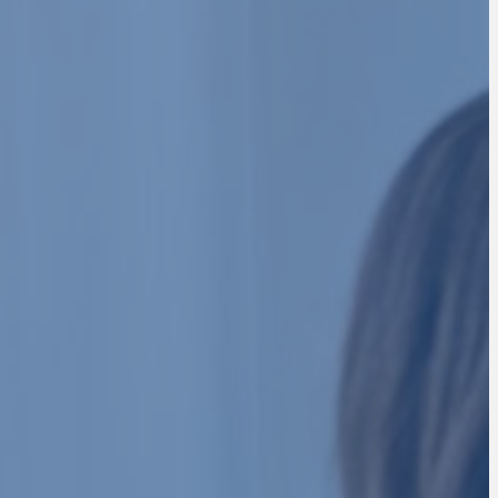
POUR STRUCTURER,
EPRISE.
onique