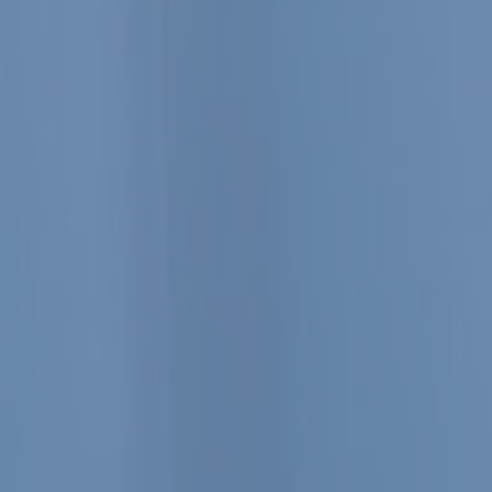
TRATÉGIQUE DES DIRIGEANTS 
SER ET DÉVELOPPER LEUR ENTR
Expertise-Comptable - Audit - Conseils
Nous comptons pour vous, vous pouvez compter sur nous.
Contactez-nous
Rejoignez-nous
La facture électr