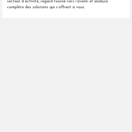
secteur d’activité, regard tourné vers l’avenir et analyse
complète des solutions qui s’offrent à vous.
1981
Création par Vincent Gorioux d’un groupe attaché à son
indépendance, son ancrage breton et ouvert sur le monde.