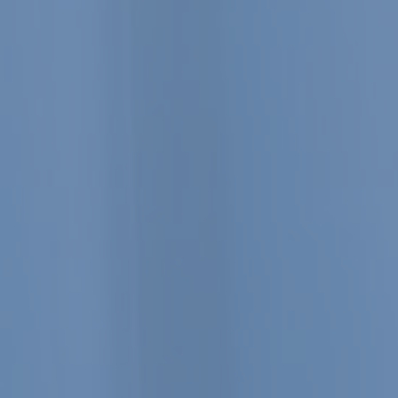
TRATÉGIQUE DES DIRIGEANTS 
SER ET DÉVELOPPER LEUR ENTR
Expertise-Comptable - Audit - Conseils
Nous comptons pour vous, vous pouvez compter sur nous.
Contactez-nous
Rejoignez-nous
La facture électr