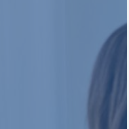
POUR STRUCTURER,
EPRISE.
onique