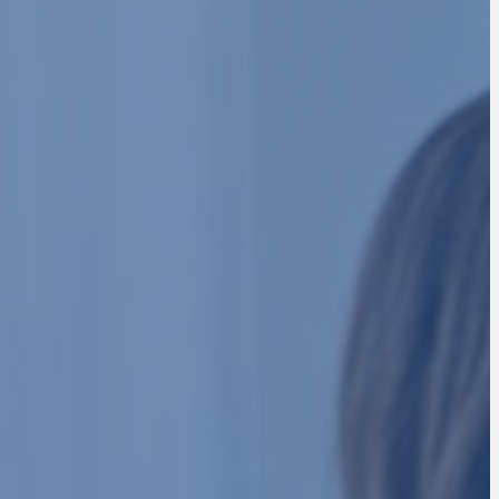
POUR STRUCTURER,
EPRISE.
onique