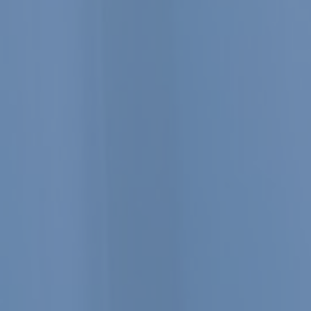
TRATÉGIQUE DES DIRIGEANTS 
SER ET DÉVELOPPER LEUR ENTR
Expertise-Comptable - Audit - Conseils
Nous comptons pour vous, vous pouvez compter sur nous.
Contactez-nous
Rejoignez-nous
La facture électr