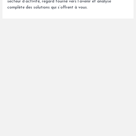
secteur d’activité, regard tourné vers l’avenir et analyse
complète des solutions qui s’offrent à vous.
1981
Création par Vincent Gorioux d’un groupe attaché à son
indépendance, son ancrage breton et ouvert sur le monde.