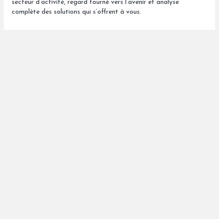
secteur d’activité, regard tourné vers l’avenir et analyse
complète des solutions qui s’offrent à vous.
1981
Création par Vincent Gorioux d’un groupe attaché à son
indépendance, son ancrage breton et ouvert sur le monde.